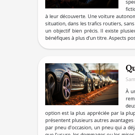
spec
fict
à leur découverte. Une voiture autonom
situation, dans les trafics routiers, 
un objectif bien précis. Il existe plu
bénéfiques à plus d’un titre. Aspects po
Qu
Same
À u
remp
deux
option est la plus appréciée par la pl
présentent plusieurs autres avantages q
par pneu d'occasion, un pneu qui a déjà
que l'usure, les dommages ou les mises à