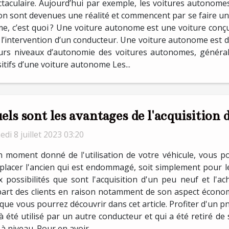
taculaire. Aujourd’hui par exemple, les voitures autonomes
ion sont devenues une réalité et commencent par se faire un
e, c’est quoi ? Une voiture autonome est une voiture conçu
sans l’intervention d’un conducteur. Une voiture autonome e
sieurs niveaux d’autonomie des voitures autonomes, généra
sitifs d’une voiture autonome Les...
els sont les avantages de l'acquisition 
di 8 juillet 2023 03:20
n moment donné de l'utilisation de votre véhicule, vous p
lacer l'ancien qui est endommagé, soit simplement pour le 
 possibilités que sont l'acquisition d'un peu neuf et l'a
upart des clients en raison notamment de son aspect économ
ue vous pourrez découvrir dans cet article. Profiter d'un pn
 été utilisé par un autre conducteur et qui a été retiré de 
 niveau. Pour en avoir,...